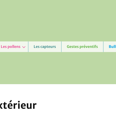
Les pollens
Les capteurs
Gestes préventifs
Bull
térieur