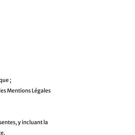
que ;
 les Mentions Légales
entes, y incluant la
te.